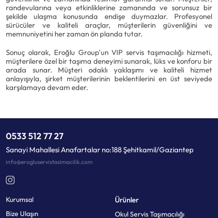
randevularına veya etkinliklerine zamanında ve sorunsuz bir
şekilde ulaşma konusunda endişe duymazlar. Profesyonel
sürücüler ve kaliteli araçlar, müşterilerin güvenliğini ve
memnuniyetini her zaman ön planda tutar.
Sonuç olarak, Eroğlu Group'un VIP servis taşımacılığı hizmeti,
müşterilere özel bir taşıma deneyimi sunarak, lüks ve konforu bir
arada sunar. Müşteri odaklı yaklaşımı ve kaliteli hizmet
anlayışıyla, şirket müşterilerinin beklentilerini en üst seviyede
karşılamaya devam eder.
0533 512 77 27
Sanayi Mahallesi Anafartalar no:188 Şehitkamil/Gaziantep
info@erogluservistasimacilik.com
Kurumsal
Ürünler
Bize Ulaşın
Okul Servis Taşımacılığı