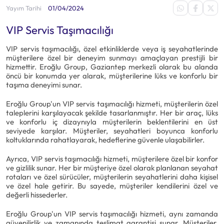
Yayım Tarihi
01/04/2024
VIP Servis Taşımacılığı
VIP servis taşımacılığı, özel etkinliklerde veya iş seyahatlerinde
müşterilere özel bir deneyim sunmayı amaçlayan prestijli bir
hizmettir. Eroğlu Group, Gaziantep merkezli olarak bu alanda
öncü bir konumda yer alarak, müşterilerine lüks ve konforlu bir
taşıma deneyimi sunar.
Eroğlu Group'un VIP servis taşımacılığı hizmeti, müşterilerin özel
taleplerini karşılayacak şekilde tasarlanmıştır. Her bir araç, lüks
ve konforlu iç dizaynıyla müşterilerin beklentilerini en üst
seviyede karşılar. Müşteriler, seyahatleri boyunca konforlu
koltuklarında rahatlayarak, hedeflerine güvenle ulaşabilirler.
Ayrıca, VIP servis taşımacılığı hizmeti, müşterilere özel bir konfor
ve gizlilik sunar. Her bir müşteriye özel olarak planlanan seyahat
rotaları ve özel sürücüler, müşterilerin seyahatlerini daha kişisel
ve özel hale getirir. Bu sayede, müşteriler kendilerini özel ve
değerli hissederler.
Eroğlu Group'un VIP servis taşımacılığı hizmeti, aynı zamanda
güvenilirlik ve zamanında teslimat garantisi sunar. Müşteriler,