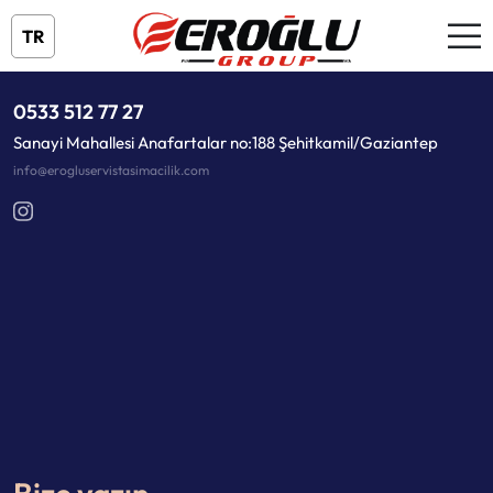
TR
0533 512 77 27
Sanayi Mahallesi Anafartalar no:188 Şehitkamil/Gaziantep
info@erogluservistasimacilik.com