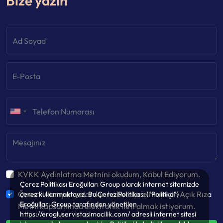
Bize yazın
KVKK Aydınlatma Metnini okudum, Kabul Ediyorum.
Çerez Politikası Eroğulları Group olarak internet sitemizde
Önemli kampanyalardan haberdar olmak için Açık Rıza
çerez kullanmaktayız. Bu Çerez Politikası ("Politika")
Eroğulları Group tarafından yönetilen
Metni kapsamında elektronik ileti almak istiyorum.
https://erogluservistasimacilik.com/ adresli internet sitesi