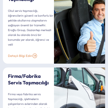
Okul servis taşımacılığı,
öğrencilerin güvenli ve konforlu bir
şekilde okullarına ulaşmalarını
sağlayan önemli bir hizmettir.
Eroğlu Group, Gaziantep merkezli
olarak bu alanda öncü bir
konumda yer alarak, öğrenci ve
velil
Detaylı Bilgi Edin
Firma/Fabrika
Servis Taşımacılığı
Firma veya fabrika servis
taşımacılığı, işletmelerin
çalışanlarını evlerinden alarak